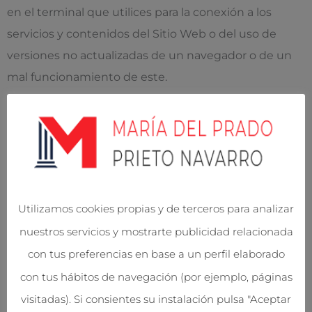
en el terminal que utilices para la conexión a los
servicios y contenidos del Sitio Web o del uso de
versiones no actualizadas de un navegador o de un
mal funcionamiento de este.
Propiedad Intelectual e Industrial
Contenidos del Sitio Web
La totalidad de los elementos y/o contenidos
publicados en el Sitio Web han sido creados por el
Utilizamos cookies propias y de terceros para analizar
responsable o disponemos de una licencia o
nuestros servicios y mostrarte publicidad relacionada
autorización para su utilización.
con tus preferencias en base a un perfil elaborado
Por tanto, todos esos elementos y/o contenidos (tales
con tus hábitos de navegación (por ejemplo, páginas
como: imágenes, audio, vídeo, software o textos;
visitadas). Si consientes su instalación pulsa "Aceptar
marcas o logotipos, combinaciones de colores,