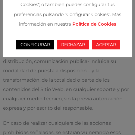
Cookies", o también puedes configurar tus
estructura y diseño, aplicaciones necesarias para su
preferencias pulsando "Configurar Cookies". Más
funcionamiento, acceso y uso, etc.) y los derechos
información en nuestra
Política de Cookies
que se pueden ostentar sobre los mismos, son de
titularidad exclusiva del responsable.
CONFIGURAR
RECHAZAR
ACEPTAR
Queda totalmente prohibido la reproducción,
distribución, comunicación pública- incluida su
modalidad de puesta a disposición – y la
transformación, de la totalidad o parte de los
contenidos del Sitio Web, en cualquier soporte y por
cualquier medio técnico, sin la previa autorización
expresa y por escrito del responsable.
En caso de realizar cualquiera de las acciones
prohibidas señaladas, se estarán vulnerando esos